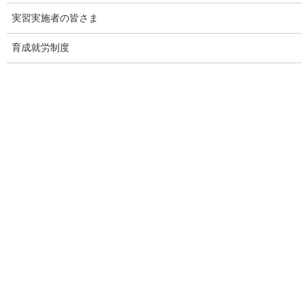
［教材等掲載先］
実習実施者の皆さま
厚生労働省ウェブサイト「地域共生社会」の実現に向けた研修
（ともいき研修）
育成就労制度
https://www.mhlw.go.jp/stf/seisakunitsuite/bunya/hokabunya/shaka
ihoshou/tomoiki_kenshu/index.html
出典：厚生労働省 Webサイト
https://www.mhlw.go.jp/stf/newpage_57808.html
監理団体の理事長様へ 特別なお
知らせ
「営業活動ができない」
という監理団体特有の課題。
その制約の中で、どのように新規の受入企業様と出会っていくべ
きか。