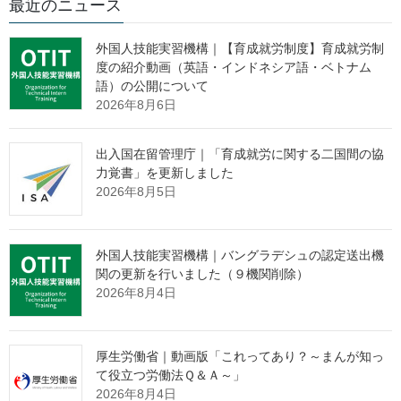
政策統括官（総合政策担当）付政策統括室
最近のニュース
参事官 安藤 公一
主査 鈴木 栄之心
外国人技能実習機構｜【育成就労制度】育成就労制
（代表電話）03(5253)1111
度の紹介動画（英語・インドネシア語・ベトナム
（内線7992）
語）の公開について
2026年8月6日
（直通電話）03(3595)2159
報道関係者各位
出入国在留管理庁｜「育成就労に関する二国間の協
力覚書」を更新しました
2026年8月5日
「地域共生社会」の実現に向けた研
修（ともいき研修）の教材等を公表
外国人技能実習機構｜バングラデシュの認定送出機
しました
関の更新を行いました（９機関削除）
2026年8月4日
厚生労働省では、「地域共生社会」の実現に向けた研修（とも
いき研修）を開発し、厚生労働省ウェブサイトにおいて、研修の
厚生労働省｜動画版「これってあり？～まんが知っ
教材、講師用手引書、研修中に視聴するオリジナル動画、研修周
て役立つ労働法Ｑ＆Ａ～」
2026年8月4日
知用チラシ、Ｑ＆Ａ集（別添）を公表しました。