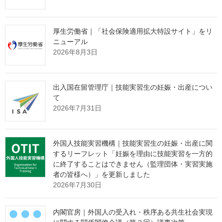
この研修は、全世代型社会保障構築を目指す改革の道筋（改革
工程）（令和５年12月22日閣議決定）において、「地域共生社会
を支える人材の養成に関する研修の開発」が明記されたことを踏
厚生労働省｜「社会保険適用拡大特設サイト」をリ
ニューアル
まえ、令和５年度より、有識者の助言を踏まえながら開発を行っ
2026年8月3日
たものです。
研修の主なねらいは、日常生活や普段取り組んでいる地域活動
において、視野を少し広げたり、少し工夫したりすることで、こ
出入国在留管理庁｜技能実習生の妊娠・出産につい
れまで意識してこなかった方のことも考えて行動できるようにな
て
ることです。特別な手続きなく、どなたでも開催していただくこ
2026年7月31日
とができ、地方公共団体や社会福祉協議会、民間企業、教育機
関、社会福祉施設、社会教育施設、NPO法人等において、地域住
民や職員、社員、学生等を対象に幅広くご活用いただけます。
外国人技能実習機構｜技能実習生の妊娠・出産に関
厚生労働省は、今後、この研修の普及促進を図ることにより、
するリーフレット「妊娠を理由に技能実習を一方的
引き続き地域共生社会の実現に向けて取り組んでいきます。
に終了することはできません（監理団体・実習実施
者の皆様へ）」を更新しました
［別添］
2026年7月30日
１．研修の教材
講義型ではなく参加型の研修となるよう、ロールプレイの手法を
採り入れました。
内閣官房｜外国人の受入れ・秩序ある共生社会実現
“地域共生社会”を目指して［1.8MB］