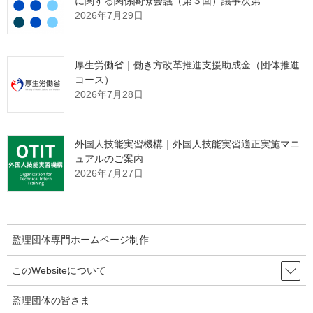
に関する関係閣僚会議（第３回）議事次第
2026年7月29日
２．講師用手引書
専門的な知見の有無にかかわらず研修の講師を務めることができ
るよう、研修のねらいや視点、留意点等を簡潔に整理しました。
厚生労働省｜働き方改革推進支援助成金（団体推進
“地域共生社会”を目指して＜講師用手引書＞［1.7MB］
コース）
2026年7月28日
３．研修中に視聴するオリジナル動画
「“地域で共に生きる”とは？」と題して、野澤和弘氏（植草学園大
学副学長）が語る動画を新たに制作しました。
外国人技能実習機構｜外国人技能実習適正実施マニ
厚生労働省動画チャンネル（YouTube）
ュアルのご案内
2026年7月27日
４．研修周知用チラシ
研修開催の周知に当たって利用可能なチラシを３種類制作しまし
た。
研修周知用チラシ（３種類）［1.3MB］
監理団体専門ホームページ制作
５．Ｑ＆Ａ集
このWebsiteについて
研修に関する疑問点と回答をＱ＆Ａ形式でまとめました。
ともいき研修に関するＱ＆Ａ［529KB］
監理団体の皆さま