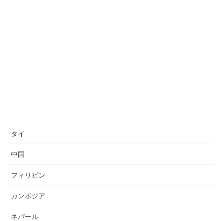
日本語上達
技能検定
送り出し国
ベトナム
インドネシア
ミャンマー
タイ
中国
フィリピン
カンボジア
ネパール