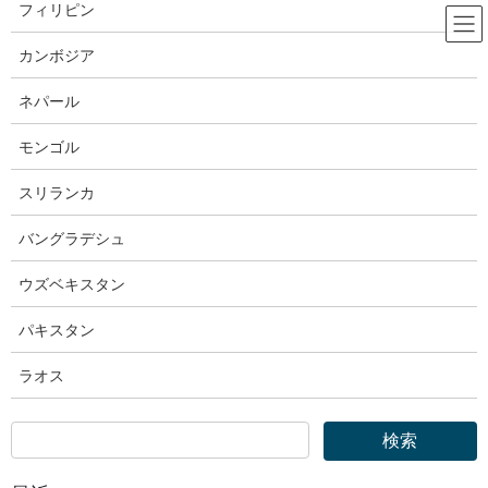
コ
ナ
フィリピン
ン
ビ
テ
ゲ
カンボジア
ン
ー
厚生労働省
ツ
シ
ネパール
へ
ョ
ス
ン
モンゴル
HOME
厚生労働省
キ
に
厚生労働省｜「地域共生社会」の実現に向けた研修（ともいき研修）の教材等を
ッ
移
スリランカ
公表しました
プ
動
バングラデシュ
2025年7月17日
ウズベキスタン
厚生労働省
厚生労働省｜「地域共生社会」の実
パキスタン
現に向けた研修（ともいき研修）
ラオス
の教材等を公表しました
照会先