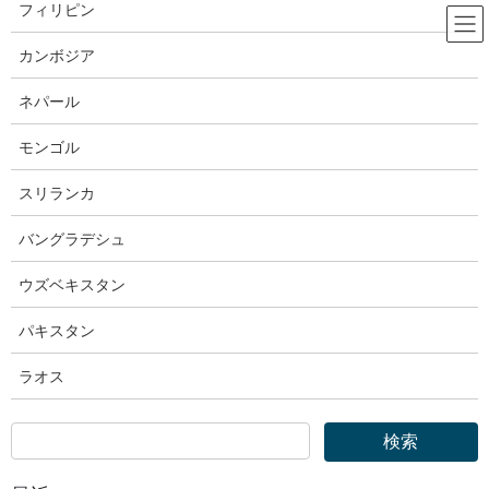
コ
ナ
フィリピン
ン
ビ
テ
ゲ
カンボジア
ン
ー
法務省
ツ
シ
ネパール
へ
ョ
ス
ン
モンゴル
HOME
法務省
法務省｜令和元年末現在における在留外国人数について
キ
に
ッ
移
スリランカ
プ
動
2020年3月27日
バングラデシュ
法務省
法務省｜令和元年末現在における
ウズベキスタン
在留外国人数について
パキスタン
ラオス
報道発表資料
令和2年3月27日
出入国在留管理庁