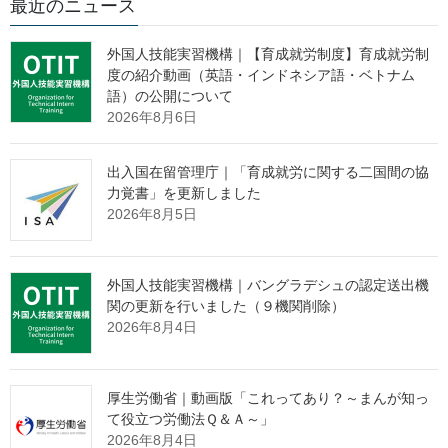
最近のニュース
令和元年末の在留外国人数は，２９３万３，１３７人で，前年末
に比べ２０万２，０４４人(７．４％)増加となり過去最高
外国人技能実習機構｜【育成就労制度】育成就労制
度の紹介動画（英語・インドネシア語・ベトナム
語）の公開について
１ 在留外国人数 －第１表，第２表，第３表，第
2026年8月6日
１－１図－
令和元年末現在における中長期在留者数は２６２万６３６人，特
出入国在留管理庁｜「育成就労に関する二国間の協
力覚書」を更新しました
別永住者数は３１万２，５０１人で，これらを合わせた在留外国
2026年8月5日
人数は２９３万３，１３７人となり，前年末（２７３万１，０９
３人）に比べ，２０万２，０４４人(７．４％)増加し，過去最高と
なりました。
外国人技能実習機構｜バングラデシュの認定送出機
男女別では，男性が１４４万５，７９９人（構成比４９．
関の更新を行いました（９機関削除）
３％），女性が１４８万７，３３８人（構成比５０．７％）とな
2026年8月4日
り，それぞれ増加しました。
厚生労働省｜動画版「これってあり？～まんが知っ
て役立つ労働法Ｑ＆Ａ～」
２ 国籍・地域別 －第１表，第３表，第１－２
2026年8月4日