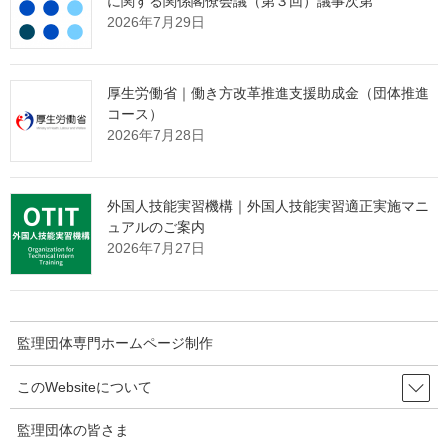
に関する関係閣僚会議（第３回）議事次第
２１１，６７
(構成比 ７．
(＋ ４．
2026年7月29日
(5)
ブラジル
７人
２％)
９％)
インドネ
６６，８６
(構成比 ２．
(＋１８．
(7)
シア
０人
３％)
７％)
厚生労働省｜働き方改革推進支援助成金（団体推進
コース）
2026年7月28日
３ 在留資格別 －第２表，第３表，第５表，第２
－１図，第２－２図－
外国人技能実習機構｜外国人技能実習適正実施マニ
ュアルのご案内
在留資格別では，「永住者」が７９万３，１６４人（対前年末比
2026年7月27日
２万１，５９６人（２．８％）増）と最も多く，次いで，「技能
実習（１号イ，同ロ，２号イ，同ロ，３号イ及び同ロの総数）」
が４１万９７２人(同８万２，６１２人（２５．２％）増)，「留
学」が３４万５，７９１人(同８，７９１人（２．６％）増)，「特
監理団体専門ホームページ制作
別永住者」の地位をもって在留する者が３１万２，５０１人(同
８，９１５人（２．８％）減)と続いています。
このWebsiteについて
７９３．１
(構成比２
(＋ ２．
(1)
永住者
監理団体の皆さま
６４人
７．０％)
８％)