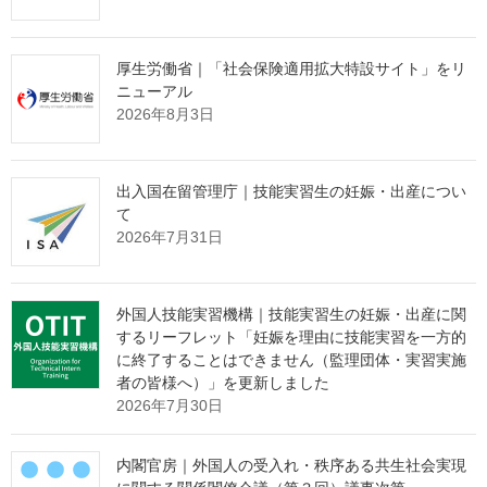
図，第３図－
在留カード及び特別永住者証明書上に表記された国籍・地域の数
厚生労働省｜「社会保険適用拡大特設サイト」をリ
は１９５（無国籍を除く。）でした。
ニューアル
2026年8月3日
上位１０か国・地域のうち，増加が顕著な国籍・地域としては，
ベトナムが４１万１，９６８人（対前年末比８万１，１３３人
（２４．５％）増），インドネシアが６万６，８６０人（同１万
出入国在留管理庁｜技能実習生の妊娠・出産につい
５１４人（１８．７％）増）となっています。
て
2026年7月31日
８１３，６７
(構成比２７．
(＋ ６．
(1)
中国
５人
７％)
４％)
外国人技能実習機構｜技能実習生の妊娠・出産に関
４４６，３６
(構成比１５．
(－ ０．
(2)
韓国
するリーフレット「妊娠を理由に技能実習を一方的
４人
２％)
７％)
に終了することはできません（監理団体・実習実施
４１１，９６
(構成比１４．
(＋２４．
者の皆様へ）」を更新しました
(3)
ベトナム
８人
０％)
５％)
2026年7月30日
フィリピ
２８２，７９
(構成比 ９．
(＋ ４．
(4)
ン
８人
６％)
２％)
内閣官房｜外国人の受入れ・秩序ある共生社会実現