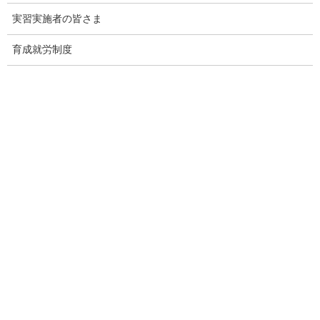
実習実施者の皆さま
４１０，９
(構成比１
(＋２５．
(2)
技能実習
７２人
４．０％)
２％)
育成就労制度
３４５，７
(構成比１
(＋ ２．
(3)
留学
９１人
１．８％)
６％)
３１２，５
(構成比１
(－ ２．
(4)
特別永住者
０１人
０．７％)
８％)
技術・人文知
２７１，９
(構成比
(＋２０．
(5)
識・国際業務
９９人
９．３％)
５％)
４ 都道府県別 －第４表，第５表，第４図－
在留外国人数が最も多いのは東京都の５９万３，４５８人（対前
年末比２万５，６６９人（４．５％）増）で全国の２０．２％を
占め，以下，愛知県，大阪府，神奈川県，埼玉県と続いていま
す。