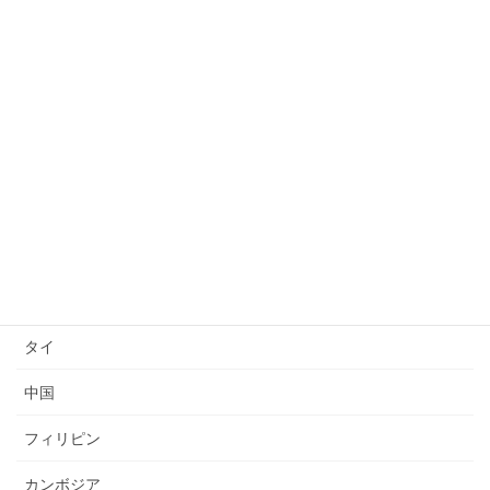
日本語能力試験(JLPT)結果
日本語上達
技能検定
送り出し国
ベトナム
インドネシア
ミャンマー
タイ
中国
フィリピン
カンボジア