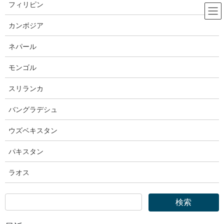
コ
ナ
フィリピン
ン
ビ
テ
ゲ
カンボジア
ン
ー
OTIT｜外国人技能実習機構
ツ
シ
ネパール
へ
ョ
ス
ン
モンゴル
HOME
OTIT｜外国人技能実習機構
キ
に
外国人技能実習機構｜「建設関係職種等に係る技能実習の新たな受入れ基準適用
ッ
移
スリランカ
について」を掲載しました
プ
動
バングラデシュ
2019年12月4日
ウズベキスタン
OTIT｜外国人技能実習機構
外国人技能実習機構｜「建設関係職
パキスタン
種等に係る技能実習の新たな受入
ラオス
れ基準適用について」を掲載しま
した