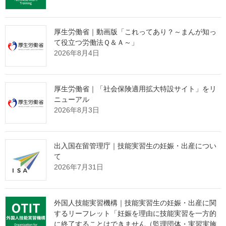
その制約の中で、どのように新規の受入企業様と出会っていくべ
きか。
厚生労働省｜動画版「これってあり？～まんが知っ
その解決策として、インターネット上で24時間365日、
て役立つ労働法Ｑ＆Ａ～」
貴団体の強みを発信し続ける
"ホームページ制作"
サービスを提供
2026年8月4日
しております。
たった1社との出会いから、紹介の輪が自然と広がっていく。
厚生労働省｜「社会保険適用拡大特設サイト」をリ
そんな仕組みづくりに興味をお持ちの理事長様は、ぜひ下の画像
ニューアル
をクリックしてご確認ください。
2026年8月3日
出入国在留管理庁｜技能実習生の妊娠・出産につい
て
2026年7月31日
外国人技能実習機構｜技能実習生の妊娠・出産に関
するリーフレット「妊娠を理由に技能実習を一方的
に終了することはできません（監理団体・実習実施