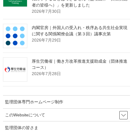
者の皆様へ）」を更新しました
2026年7月30日
内閣官房｜外国人の受入れ・秩序ある共生社会実現
監理団体専門ホームページ制作＆MEO対
に関する関係閣僚会議（第３回）議事次第
策サービス
2026年7月29日
メインページ
へ
厚生労働省｜働き方改革推進支援助成金（団体推進
コース）
Threads
Facebook
X
2026年7月28日
Hatena
LINE
Copy
関連記事
監理団体専門ホームページ制作
このWebsiteについて
建設技能人材機構｜やさしい日本語オンライン講座・無料（0
円）【10/10 締切】
監理団体の皆さま
2023年9月19日