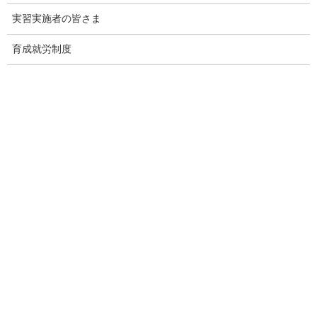
実習実施者の皆さま
外国人技能実習機構｜建設職種安全衛生チェックリストを作成
しました
育成就労制度
2023年5月31日
外国人技能実習機構｜建設業における技能実習制度の適正な運
営の推進について（要請）
2023年4月4日
外国人技能実習機構｜「日本語教育教材（にほんごきょういく
きょうざい）」（建設関係職種）を公開しましたので、ご活用
ください
2021年2月22日
外国人技能実習機構｜建設関係職種等に属する作業に係る技能
実習計画認定申請を行う際の建設キャリアアップシステム登録
に関する当面の取扱いについて（改訂版）
2020年5月8日
外国人技能実習機構｜建設関係職種等に属する作業に係る技能
実習計画認定申請を行う際の建設キャリアアップシステム登録