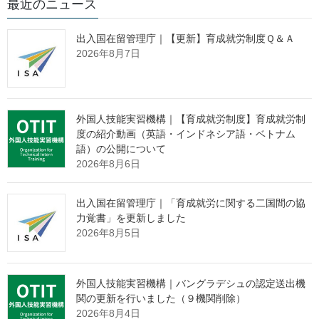
最近のニュース
お知らせ
出入国在留管理庁｜【更新】育成就労制度Ｑ＆Ａ
2019.12.04
2026年8月7日
「
建設関係職種等に係る技能実習の新たな受入れ基準適用につい
て
」を掲載しました
New
外国人技能実習機構｜【育成就労制度】育成就労制
度の紹介動画（英語・インドネシア語・ベトナム
出典：外国人技能実習機構 Webサイト
語）の公開について
https://www.otit.go.jp/files/user/191204-1.pdf
2026年8月6日
https://www.otit.go.jp/files/user/190913-11.pdf
出入国在留管理庁｜「育成就労に関する二国間の協
力覚書」を更新しました
2026年8月5日
監理団体の理事長様へ 特別なお
知らせ
外国人技能実習機構｜バングラデシュの認定送出機
関の更新を行いました（９機関削除）
2026年8月4日
「営業活動ができない」
という監理団体特有の課題。