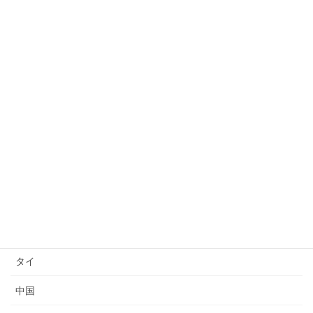
許可取り消し
日本語能力試験(JLPT)結果
日本語上達
技能検定
送り出し国
ベトナム
インドネシア
ミャンマー
タイ
中国