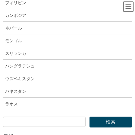
コ
ナ
フィリピン
ン
ビ
テ
ゲ
カンボジア
ン
ー
OTIT｜外国人技能実習機構
ツ
シ
ネパール
へ
ョ
ス
ン
モンゴル
HOME
OTIT｜外国人技能実習機構
キ
に
外国人技能実習機構｜「外国人技能実習制度について」（令和2年11月24日一部
ッ
移
スリランカ
改正 技能実習法・主務省令等の周知資料）を掲載しました
プ
動
バングラデシュ
2020年11月26日
ウズベキスタン
OTIT｜外国人技能実習機構
外国人技能実習機構｜「外国人技能
パキスタン
実習制度について」（令和2年11月
ラオス
24日一部改正 技能実習法・主務省
令等の周知資料）を掲載しました