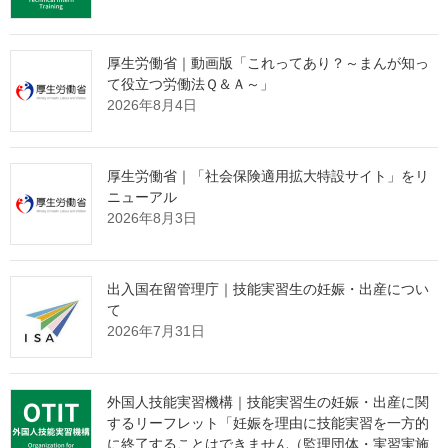
「営業活動ができない」
という監理団体特有の課題。
その制約の中で、どのように新規の受入企業様と出会っていくべ
厚生労働省｜動画版「これってあり？～まんが知っ
きか。
て役立つ労働法Ｑ＆Ａ～」
2026年8月4日
その解決策として、インターネット上で24時間365日、
貴団体の強みを発信し続ける
"ホームページ制作"
サービスを提供
しております。
厚生労働省｜「社会保険適用拡大特設サイト」をリ
ニューアル
たった1社との出会いから、紹介の輪が自然と広がっていく。
2026年8月3日
そんな仕組みづくりに興味をお持ちの理事長様は、ぜひ下の画像
をクリックしてご確認ください。
出入国在留管理庁｜技能実習生の妊娠・出産につい
て
2026年7月31日
外国人技能実習機構｜技能実習生の妊娠・出産に関
するリーフレット「妊娠を理由に技能実習を一方的
に終了することはできません（監理団体・実習実施