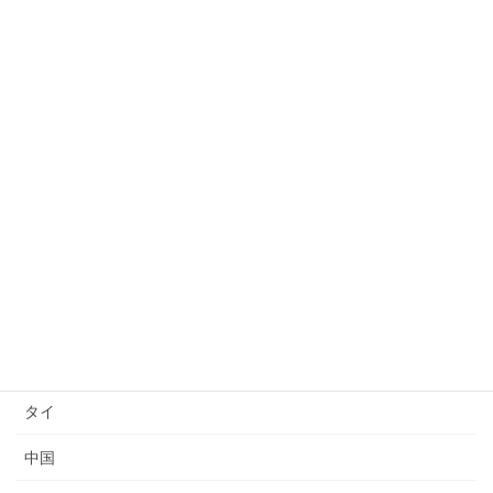
許可取り消し
日本語能力試験(JLPT)結果
日本語上達
技能検定
送り出し国
ベトナム
インドネシア
ミャンマー
タイ
中国