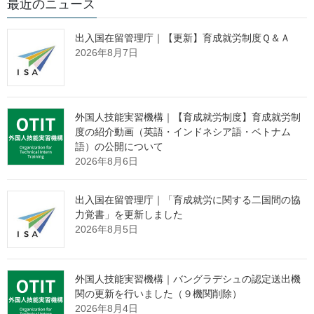
最近のニュース
お知らせ
出入国在留管理庁｜【更新】育成就労制度Ｑ＆Ａ
2026年8月7日
2020.11.26
「
外国人技能実習制度について
」（令和2年11月24日一部改正 技
外国人技能実習機構｜【育成就労制度】育成就労制
能実習法・主務省令等の周知資料）を掲載しました
前回からの修
度の紹介動画（英語・インドネシア語・ベトナム
正点
New
語）の公開について
2026年8月6日
出典：外国人技能実習機構 Webサイト
出入国在留管理庁｜「育成就労に関する二国間の協
力覚書」を更新しました
https://www.otit.go.jp/files/user/201126-22.pdf
2026年8月5日
監理団体の理事長様へ 特別なお
外国人技能実習機構｜バングラデシュの認定送出機
知らせ
関の更新を行いました（９機関削除）
2026年8月4日