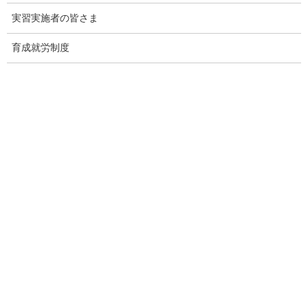
働法Ｑ＆Ａ～」
実習実施者の皆さま
2026年8月4日
育成就労制度
厚生労働省｜「社会保険適用拡大特設サイト」をリニューアル
2026年8月3日
出入国在留管理庁｜技能実習生の妊娠・出産について
2026年7月31日
外国人技能実習機構｜技能実習生の妊娠・出産に関するリーフ
レット「妊娠を理由に技能実習を一方的に終了することはでき
ません（監理団体・実習実施者の皆様へ）」を更新しました
2026年7月30日
厚生労働省｜働き方改革推進支援助成金（団体推進コース）
2026年7月28日