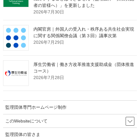
者の皆様へ）」を更新しました
2026年7月30日
内閣官房｜外国人の受入れ・秩序ある共生社会実現
に関する関係閣僚会議（第３回）議事次第
2026年7月29日
監理団体専門ホームページ制作＆MEO対
策サービス
メインページ
へ
厚生労働省｜働き方改革推進支援助成金（団体推進
コース）
2026年7月28日
Threads
Facebook
X
Hatena
LINE
Copy
監理団体専門ホームページ制作
関連記事
このWebsiteについて
監理団体の皆さま
厚生労働省｜動画版「これってあり？～まんが知って役立つ労