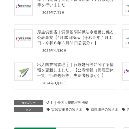
等を行いました
2024年7月1日
厚生労働省｜労働基準関係法令違反に係る
公表事案【4月30日New（令和５年４月１
日～令和６年３月31日公表分）】
2024年4月30日
出入国在留管理庁｜行政処分等に関する情
報を更新しました。【公表情報（監理団体
一覧、行政処分等、失踪者数ほか）】
2024年3月13日
OTIT｜外国人技能実習機構
カテゴリー
実習実施者の皆さま
監理団体の皆さま
タグ