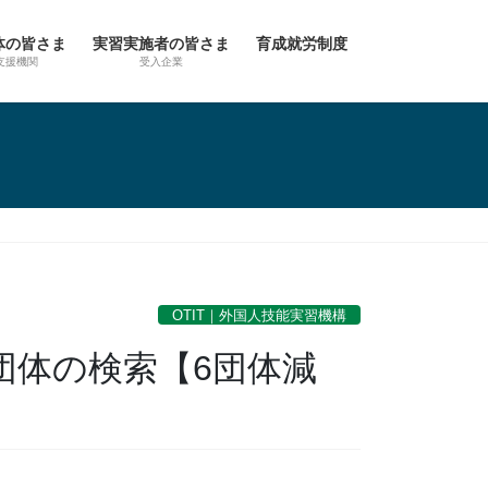
体の皆さま
実習実施者の皆さま
育成就労制度
支援機関
受入企業
OTIT｜外国人技能実習機構
団体の検索【6団体減