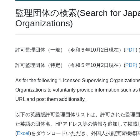
監理団体の検索(Search for Japan
Organizations)
許可監理団体（一般）（令和５年10月2日現在）(
PDF
) (
許可監理団体（特定）（令和５年10月2日現在）(
PDF
)
(
As for the following “Licensed Supervising Organization
Organizations to voluntarily provide information such as
URL and post them additionally.
以下の英語版許可監理団体リストは、許可された監理
た英語の団体名、HPアドレス等の情報を追加して掲載
(
Excel
)をダウンロードいただき、外国人技能実習機構国際部宛(k