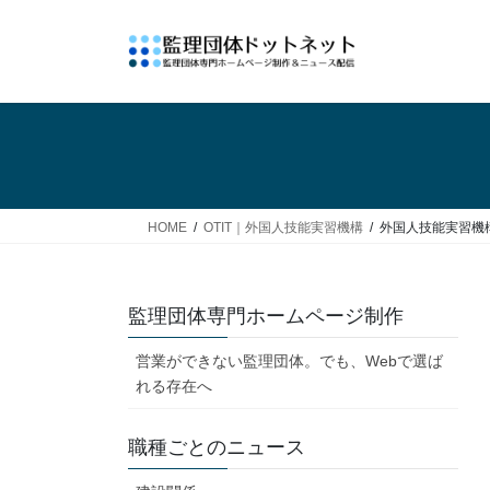
コ
ナ
ン
ビ
テ
ゲ
ン
ー
ツ
シ
へ
ョ
ス
ン
キ
に
ッ
移
HOME
OTIT｜外国人技能実習機構
外国人技能実習機構
プ
動
監理団体専門ホームページ制作
営業ができない監理団体。でも、Webで選ば
れる存在へ
職種ごとのニュース