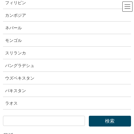
コ
ナ
フィリピン
ン
ビ
テ
ゲ
カンボジア
ン
ー
OTIT｜外国人技能実習機構
ツ
シ
ネパール
へ
ョ
ス
ン
モンゴル
HOME
OTIT｜外国人技能実習機構
キ
に
外国人技能実習機構｜実習実施者の皆様の自主点検の実施について
ッ
移
スリランカ
プ
動
2025年6月2日
バングラデシュ
OTIT｜外国人技能実習機構
ウズベキスタン
外国人技能実習機構｜実習実施者の
パキスタン
皆様の自主点検の実施について
ラオス
実習実施者の皆様の自主点検について、詳細は
こちら
をご覧くだ
さい。
自主点検表の様式は
こちら
。