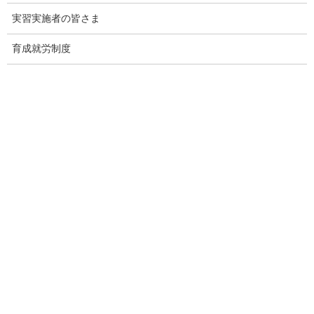
2026年7月31日
実習実施者の皆さま
育成就労制度
外国人技能実習機構｜技能実習生の妊娠・出産に関するリーフ
レット「妊娠を理由に技能実習を一方的に終了することはでき
ません（監理団体・実習実施者の皆様へ）」を更新しました
2026年7月30日
厚生労働省｜働き方改革推進支援助成金（団体推進コース）
2026年7月28日
外務省｜【広域情報】海外における写真・動画撮影及びＳＮＳ
等への投稿に関する注意喚起
2026年7月22日
外国人技能実習機構｜技能実習生が犯罪に巻き込まれないよう
にするための周知用リーフレットについて
2026年7月3日