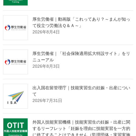
たった1社との出会いから、紹介の輪が自然と広がっていく。
そんな仕組みづくりに興味をお持ちの理事長様は、ぜひ下の画像
厚生労働省｜動画版「これってあり？～まんが知っ
をクリックしてご確認ください。
て役立つ労働法Ｑ＆Ａ～」
2026年8月4日
厚生労働省｜「社会保険適用拡大特設サイト」をリ
ニューアル
2026年8月3日
出入国在留管理庁｜技能実習生の妊娠・出産につい
て
2026年7月31日
監理団体専門ホームページ制作＆MEO対
外国人技能実習機構｜技能実習生の妊娠・出産に関
策サービス
するリーフレット「妊娠を理由に技能実習を一方的
メインページ
へ
に終了することはできません（監理団体・実習実施