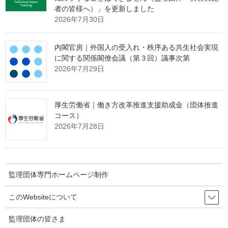
者の皆様へ）」を更新しました
2026年7月30日
Threads
Facebook
X
内閣官房｜外国人の受入れ・秩序ある共生社会実現
Hatena
LINE
Copy
に関する関係閣僚会議（第３回）議事次第
2026年7月29日
関連記事
厚生労働省｜働き方改革推進支援助成金（団体推進
コース）
2026年7月28日
厚生労働省｜動画版「これってあり？～まんが知って役立つ労
働法Ｑ＆Ａ～」
2026年8月4日
監理団体専門ホームページ制作
厚生労働省｜「社会保険適用拡大特設サイト」をリニューアル
2026年8月3日
このWebsiteについて
監理団体の皆さま
出入国在留管理庁｜技能実習生の妊娠・出産について