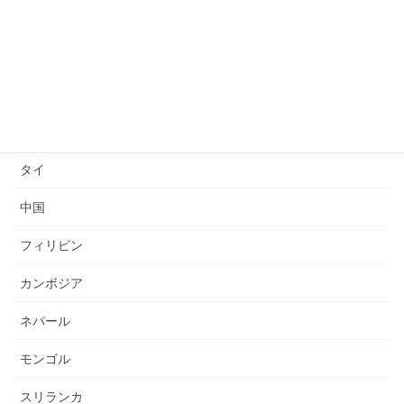
送り出し国
ベトナム
インドネシア
ミャンマー
タイ
中国
フィリピン
カンボジア
ネパール
モンゴル
スリランカ