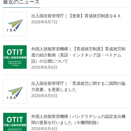
最近のニュース
出入国在留管理庁｜【更新】育成就労制度Ｑ＆Ａ
2026年8月7日
出典：外国人技能実習機構 Webサイト
https://www.otit.go.jp/news/cat3/df3c9a933390cd080cdbded7c288
887b3fb38044.html
外国人技能実習機構｜【育成就労制度】育成就労制
度の紹介動画（英語・インドネシア語・ベトナム
監理団体の理事長様へ 特別なお
語）の公開について
知らせ
2026年8月6日
出入国在留管理庁｜「育成就労に関する二国間の協
「営業活動ができない」
という監理団体特有の課題。
力覚書」を更新しました
その制約の中で、どのように新規の受入企業様と出会っていくべ
2026年8月5日
きか。
その解決策として、インターネット上で24時間365日、
外国人技能実習機構｜バングラデシュの認定送出機
貴団体の強みを発信し続ける
"ホームページ制作"
サービスを提供
関の更新を行いました（９機関削除）
しております。
2026年8月4日