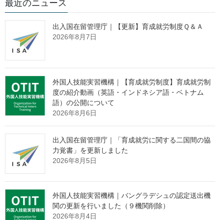
最近のニュース
課長補佐 冨田 英晴
(代表電話) 03 (5253) 1111
出入国在留管理庁｜【更新】育成就労制度Ｑ＆Ａ
（内線5335、5324）
2026年8月7日
(直通電話) 03 (3502) 5227
～労働者派遣法に規定する欠格事由に該当した事業
外国人技能実習機構｜【育成就労制度】育成就労制
主に対して実施～
度の紹介動画（英語・インドネシア語・ベトナム
語）の公開について
2026年8月6日
厚生労働省は、令和元年11月28日付けで、株式会社アリオスに
対し、労働者派遣事業の許可を取り消しました。詳細は以下のと
出入国在留管理庁｜「育成就労に関する二国間の協
おりです。
力覚書」を更新しました
2026年8月5日
１ 労働者派遣事業の許可の取消しを行った事業主
（１）名称 株式会社アリオス
（２）代表者職氏名 代表取締役 林 茂德
外国人技能実習機構｜バングラデシュの認定送出機
（３）所在地 東京都板橋区常盤台３丁目20番７号
関の更新を行いました（９機関削除）
（４）許可に関する事項
2026年8月4日