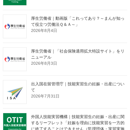
許可年月日 平成８年12月１日
許可番号 派13－090067
厚生労働省｜動画版「これってあり？～まんが知っ
２ 処分内容
て役立つ労働法Ｑ＆Ａ～」
労働者派遣事業の適正な運営の確保及び派遣労働者の保護等に
2026年8月4日
関する法律（昭和60年法律第88号。以下「労働者派遣法」とい
う。）第14条第１項第１号の規定に基づき、令和元年11月28日を
もって、労働者派遣事業の許可を取り消す。
厚生労働省｜「社会保険適用拡大特設サイト」をリ
ニューアル
３ 処分理由
2026年8月3日
株式会社アリオスは、出入国管理及び難民認定法（昭和26年政
令第319号）第73条の２第１項の規定に基づき罰金の刑に処せら
れ、平成30年12月20日に刑が確定し、労働者派遣法第６条第１号
出入国在留管理庁｜技能実習生の妊娠・出産につい
に規定する欠格事由に該当することとなったため。
て
2026年7月31日
※ 労働者派遣法、出入国管理及び難民認定法の関係条文は、別
添をご参照ください。
外国人技能実習機構｜技能実習生の妊娠・出産に関
するリーフレット「妊娠を理由に技能実習を一方的
別添 報道発表資料全体版［PDF形式：210KB］
に終了することはできません（監理団体・実習実施