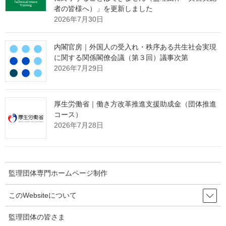
者の皆様へ）」を更新しました
2026年7月30日
出典：厚生労働省 Webサイト
内閣官房｜外国人の受入れ・秩序ある共生社会実現
https://www.mhlw.go.jp/stf/newpage_08080.html
に関する関係閣僚会議（第３回）議事次第
2026年7月29日
監理団体の理事長様へ 特別なお
知らせ
厚生労働省｜働き方改革推進支援助成金（団体推進
コース）
2026年7月28日
「営業活動ができない」
という監理団体特有の課題。
その制約の中で、どのように新規の受入企業様と出会っていくべ
きか。
監理団体専門ホームページ制作
その解決策として、インターネット上で24時間365日、
貴団体の強みを発信し続ける
"ホームページ制作"
サービスを提供
このWebsiteについて
しております。
監理団体の皆さま
たった1社との出会いから、紹介の輪が自然と広がっていく。