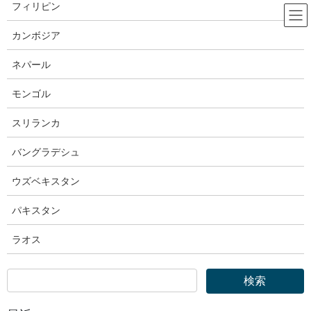
コ
ナ
フィリピン
ン
ビ
テ
ゲ
カンボジア
ン
ー
厚生労働省
ツ
シ
ネパール
へ
ョ
ス
ン
モンゴル
HOME
厚生労働省
厚生労働省｜労働者派遣事業の許可を取り消しました
キ
に
ッ
移
スリランカ
プ
動
2019年11月28日
バングラデシュ
厚生労働省
厚生労働省｜労働者派遣事業の許可
ウズベキスタン
を取り消しました
パキスタン
ラオス
令和元年11月28日（木）
【照会先】
職業安定局需給調整事業課課長 松原 哲也
主任中央需給調整事業指導官 松浦 大造