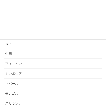
送り出し国
ベトナム
インドネシア
ミャンマー
タイ
中国
フィリピン
カンボジア
ネパール
モンゴル
スリランカ