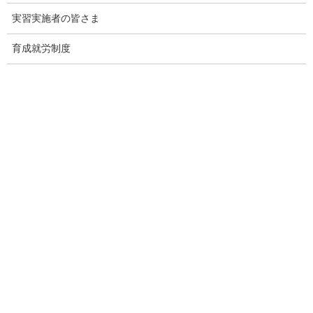
そんな仕組みづくりに興味をお持ちの理事長様は、ぜひ下の画像
実習実施者の皆さま
をクリックしてご確認ください。
育成就労制度
監理団体専門ホームページ制作＆MEO対
策サービス
メインページ
へ