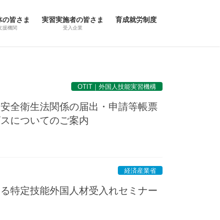
体の皆さま
実習実施者の皆さま
育成就労制度
支援機関
受入企業
OTIT｜外国人技能実習機構
働安全衛生法関係の届出・申請等帳票
ビスについてのご案内
経済産業省
ける特定技能外国人材受入れセミナー