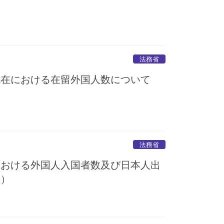
法務省
現在における在留外国人数について
法務省
における外国人入国者数及び日本人出
値）