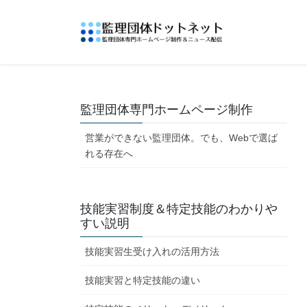
コ
ナ
ン
ビ
テ
ゲ
ン
ー
ツ
シ
へ
ョ
ス
ン
監理団体専門ホームページ制作
キ
に
営業ができない監理団体。でも、Webで選ば
ッ
移
れる存在へ
プ
動
技能実習制度＆特定技能のわかりや
すい説明
技能実習生受け入れの活用方法
技能実習と特定技能の違い