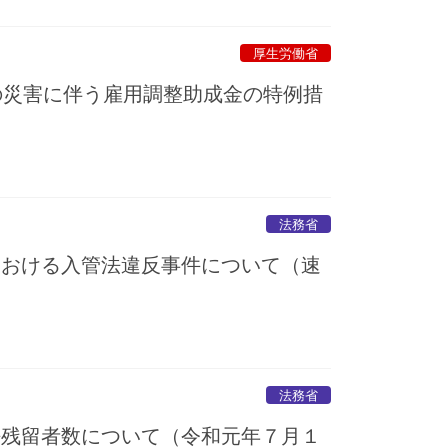
厚生労働省
の災害に伴う雇用調整助成金の特例措
法務省
における入管法違反事件について（速
法務省
法残留者数について（令和元年７月１