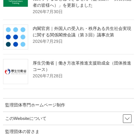
者の皆様へ）」を更新しました
2026年7月30日
在留手続の必要書類
内閣官房｜外国人の受入れ・秩序ある共生社会実現
技能実習生の方は
各申請手続の必要書類（５）
を御参照くださ
に関する関係閣僚会議（第３回）議事次第
い。
2026年7月29日
その他の方は
在留諸申請に関する事項（２）
を御参照ください。
厚生労働省｜働き方改革推進支援助成金（団体推進
コース）
2026年7月28日
出典：法務省 Webサイト
http://www.moj.go.jp/nyuukokukanri/kouhou/nyuukokukanri14_000
08.html
監理団体専門ホームページ制作
監理団体の理事長様へ 特別なお
このWebsiteについて
知らせ
監理団体の皆さま