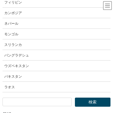
コ
ナ
フィリピン
ン
ビ
テ
ゲ
カンボジア
ン
ー
法務省
ツ
シ
ネパール
へ
ョ
ス
ン
モンゴル
HOME
法務省
キ
に
法務省｜新型コロナウイルス感染症の影響により実習が継続困難となった技能実
ッ
移
スリランカ
習生等に対する雇用維持支援
プ
動
バングラデシュ
2020年4月20日
ウズベキスタン
法務省
法務省｜新型コロナウイルス感染
パキスタン
症の影響により実習が継続困難と
ラオス
なった技能実習生等に対する雇用
維持支援