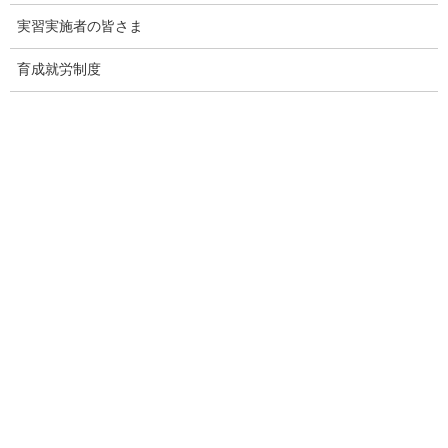
実習実施者の皆さま
「営業活動ができない」
という監理団体特有の課題。
その制約の中で、どのように新規の受入企業様と出会っていくべ
育成就労制度
きか。
その解決策として、インターネット上で24時間365日、
貴団体の強みを発信し続ける
"ホームページ制作"
サービスを提供
しております。
たった1社との出会いから、紹介の輪が自然と広がっていく。
そんな仕組みづくりに興味をお持ちの理事長様は、ぜひ下の画像
をクリックしてご確認ください。