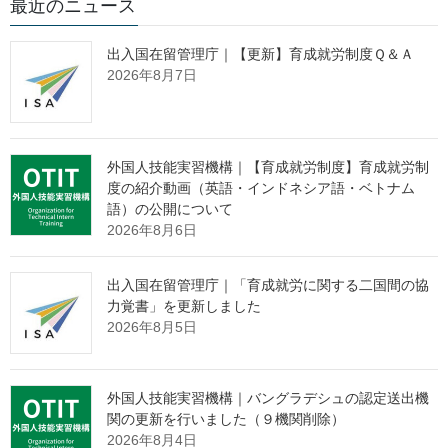
最近のニュース
新型コロナウイルス感染症の影響に
出入国在留管理庁｜【更新】育成就労制度Ｑ＆Ａ
より実習が継続困難となった技能実
2026年8月7日
習生等に対する雇用維持支援
外国人技能実習機構｜【育成就労制度】育成就労制
出入国在留管理庁において，新型コロナウイルス感染症の影響
度の紹介動画（英語・インドネシア語・ベトナム
により解雇等され，実習が継続困難となった技能実習生，特定技
語）の公開について
能外国人等の本邦での雇用を維持するため，関係省庁と連携し，
2026年8月6日
特定産業分野における再就職の支援を行うとともに，一定の要件
の下，在留資格「特定活動」を付与し，外国人に対する本邦での
出入国在留管理庁｜「育成就労に関する二国間の協
雇用を維持するための支援を行います。
力覚書」を更新しました
2026年8月5日
雇用維持支援についての案内
外国人技能実習機構｜バングラデシュの認定送出機
関の更新を行いました（９機関削除）
雇用維持支援の内容，対象者，付与される在留資格・期間等につ
2026年8月4日