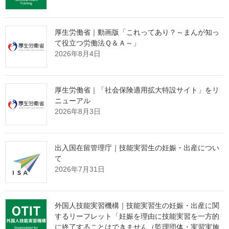
いてはこちらを御確認ください。
○
雇用維持支援について
【ＰＤＦ】
○
概要
【ＰＤＦ】
厚生労働省｜動画版「これってあり？～まんが知っ
て役立つ労働法Ｑ＆Ａ～」
2026年8月4日
個人情報の取扱いに関する同意書に
ついて
厚生労働省｜「社会保険適用拡大特設サイト」をリ
ニューアル
2026年8月3日
まずはこちらの案内を御確認ください。
○
「個人情報の取扱いに関する同意書」の提出について
【ＰＤ
Ｆ】
出入国在留管理庁｜技能実習生の妊娠・出産につい
て
＜提出資料＞
2026年7月31日
○
個人情報の取扱いに関する同意書
【ＷＯＲＤ】
○
別添
【ＰＤＦ】※業務内容の確認のための資料ですので，提出
外国人技能実習機構｜技能実習生の妊娠・出産に関
は不要です。
するリーフレット「妊娠を理由に技能実習を一方的
に終了することはできません（監理団体・実習実施